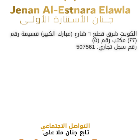
الكويت شرق قطع ٦ شارع (مبارك الكبير) قسيمة رقم
(٢٢) مكتب رقم (٥)
رقم سجل تجاري: 507561
التواصل الاجتماعي
تابع جنان ملا علي