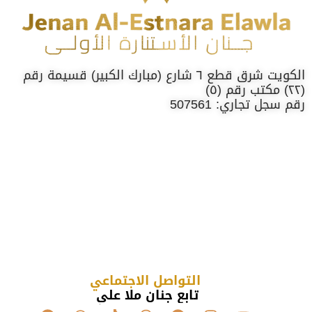
الكويت شرق قطع ٦ شارع (مبارك الكبير) قسيمة رقم
(٢٢) مكتب رقم (٥)
رقم سجل تجاري: 507561
التواصل الاجتماعي
تابع جنان ملا علي