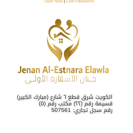
Join Now
|
Lost Password?
الكويت شرق قطع ٦ شارع (مبارك الكبير)
قسيمة رقم (٢٢) مكتب رقم (٥)
رقم سجل تجاري: 507561