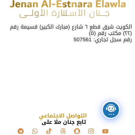
الكويت شرق قطع ٦ شارع (مبارك الكبير) قسيمة رقم
(٢٢) مكتب رقم (٥)
رقم سجل تجاري: 507561
التواصل الاجتماعي
تابع جنان ملا علي