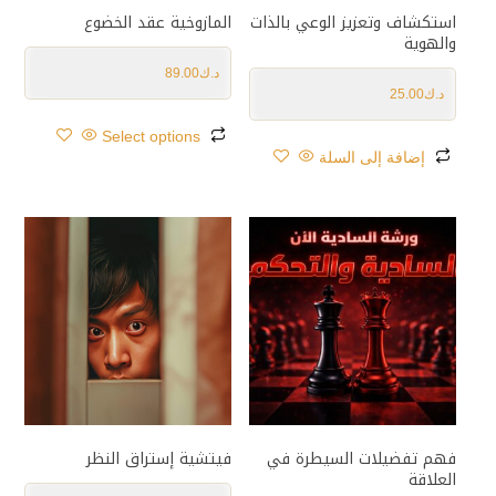
استكشاف وتعزيز الوعي بالذات
المازوخية عقد الخضوع
والهوية
د.ك
89.00
د.ك
25.00
Select options
إضافة إلى السلة
فهم تفضيلات السيطرة في
فيتشية إستراق النظر
العلاقة