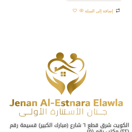
إضافة إلى السلة
الكويت شرق قطع ٦ شارع (مبارك الكبير) قسيمة رقم
(٢٢) مكتب رقم (٥)