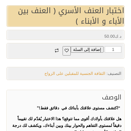
اختبار العنف الأسري ( العنف بين
الأباء و الأبناء )
د.ك
50.00
إضافة إلى السلة
التصنيف:
الثقافة الجنسية للمقبلين على الزواج
الوصف
“اكتشف مستوى علاقتك بأبنائك في دقائق فقط!”
هل علاقتك بأولادك أقوى مما تتوقع؟ هذا الاختبار يُقدّم لك تقييماً
دقيقاً لمستوى التفاهم والحوار بينك وبين أبناءك، ويكشف لك درجة