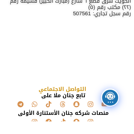
الكويت شرق قطع ٦ شارع (مبارك الكبير) قسيمة رقم
(٢٢) مكتب رقم (٥)
رقم سجل تجاري: 507561
التواصل الاجتماعي
تابع جنان ملا علي
منصات شركه جنان الأستنارة الأولى