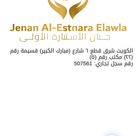
الكويت شرق قطع ٦ شارع (مبارك الكبير) قسيمة رقم
(٢٢) مكتب رقم (٥)
رقم سجل تجاري: 507561