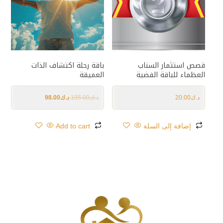
قصص استثمار السناب
باقة رحلة اكتشاف الذات
العظماء للباقة الفضية
العميقة
د.ك
20.00
د.ك
195.00
د.ك
98.00
إضافة إلى السلة
Add to cart