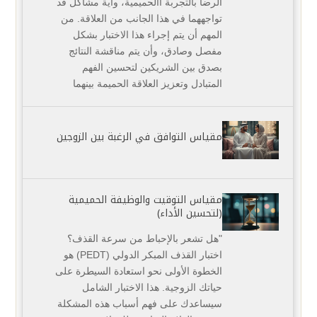
الرضا بالتجربة االحميمية، وأية مشاكل قد
تواجههما في هذا الجانب من ‏العلاقة‎.‎‏ من
المهم أن يتم إجراء هذا الاختبار بشكل
مفصل وصادق، وأن يتم مناقشة النتائج
‏بصدق بين الشريكين لتحسين الفهم
المتبادل وتعزيز العلاقة الحميمة بينهما‏
مقياس التوافق في الرغبة بين الزوجين
مقياس التوقيت والوظيفة الحميمية
(لتحسين الأداء)
‏"هل تشعر بالإحباط من سرعة القذف؟
اختبار القذف المبكر الدولي (‏PEDT‏) هو
الخطوة الأولى نحو استعادة ‏السيطرة على
حياتك الزوجية. هذا الاختبار الشامل
سيساعدك على فهم أسباب هذه المشكلة