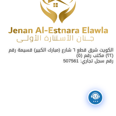
الكويت شرق قطع ٦ شارع (مبارك الكبير) قسيمة رقم
(٢٢) مكتب رقم (٥)
رقم سجل تجاري: 507561