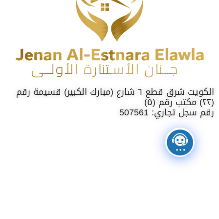
الكويت شرق قطع ٦ شارع (مبارك الكبير) قسيمة رقم
(٢٢) مكتب رقم (٥)
رقم سجل تجاري: 507561